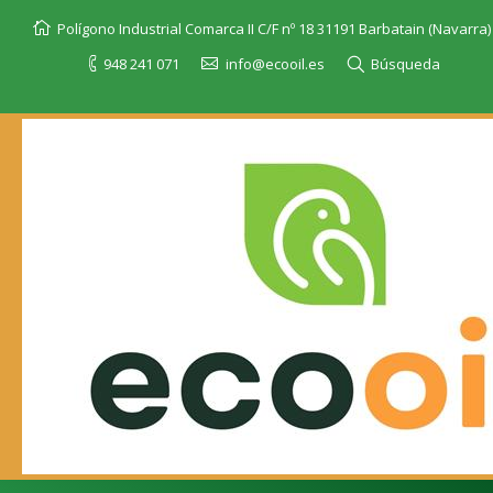
Polígono Industrial Comarca II C/F nº 18 31191 Barbatain (Navarra)
948 241 071
info@ecooil.es
Búsqueda