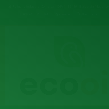
Polígono Industrial Comarca II C/F nº 18 31191 Barbatain (Navarra)
948 241 071
info@ecooil.es
Búsqueda