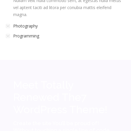
Nullam velit nulla commodo sem, at egestas nulla metus
vel aptent taciti ad litora per conubia mattis eleifend
magna.
Photography
Programming
Meet Totally
Renewed The7
WordPress Theme!
Create the site You’ll be proud of!
Without touching a single line of code.