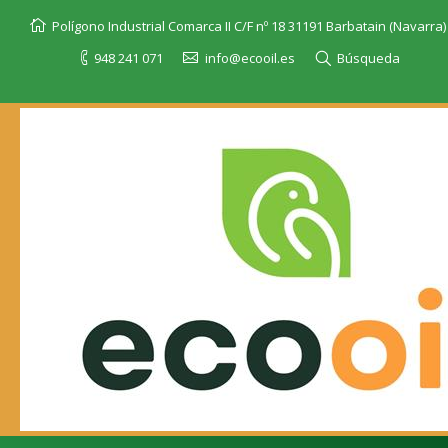
Polígono Industrial Comarca II C/F nº 18 31191 Barbatain (Navarra)
948 241 071
info@ecooil.es
Búsqueda