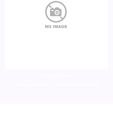
FREE SUPPORT
Amet dolor glavrida amet loremis glavios from cursus pulvina.