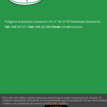
Polígono Industrial Comarca II c/F, nº 18. 31191 Barbatain (Navarra)
Tel.:
948 241 071
Fax:
948 263 884
Email:
info@ecooil.es
Este sitio web utiliza cookies para que usted tenga la mejor experiencia de usuario. Si
continúa navegando está dando su consentimiento para la aceptación de las mencionadas
política de cookies
cookies y la aceptación de nuestra
baiola_inferior