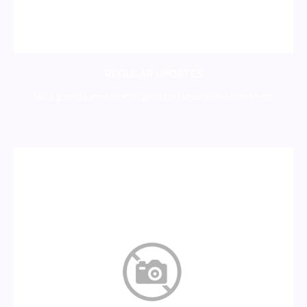
REGULAR UPDATES
Nulla glavrida amet loremis porttitor cursus pulvina for amos.