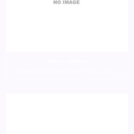
MOBILE FRIENDLY
Dolor glavrida amet loremis porttitor lorem cursus pulvina.