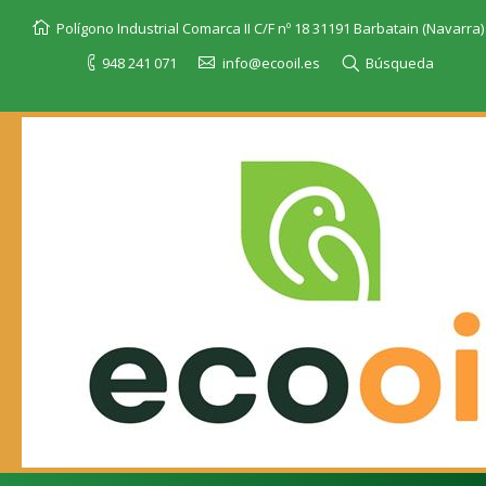
Polígono Industrial Comarca II C/F nº 18 31191 Barbatain (Navarra)
948 241 071
info@ecooil.es
Búsqueda