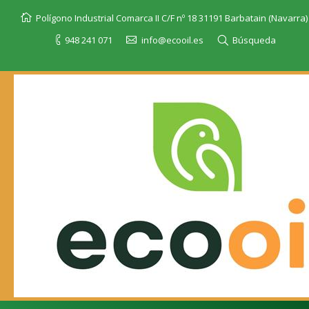
Polígono Industrial Comarca II C/F nº 18 31191 Barbatain (Navarra)
948 241 071
info@ecooil.es
Búsqueda