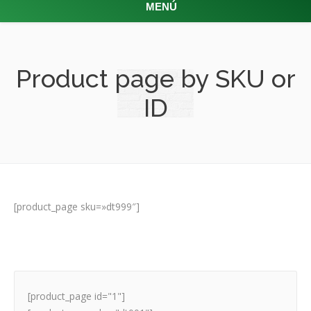
MENÚ
Product page by SKU or
ID
[product_page sku=»dt999″]
[product_page id="1"]