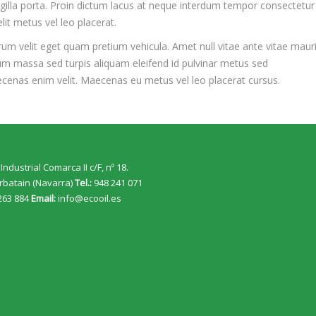
ingilla porta. Proin dictum lacus at neque interdum tempor consectetur
elit metus vel leo placerat.
rum velit eget quam pretium vehicula. Amet null vitae ante vitae mauri
m massa sed turpis aliquam eleifend id pulvinar metus sed
cenas enim velit. Maecenas eu metus vel leo placerat cursus.
Industrial Comarca II c/F, nº 18.
rbatain (Navarra)
Tel.:
948 241 071
263 884
Email:
info@ecooil.es