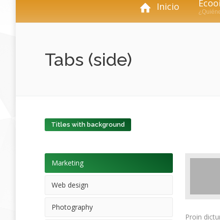
Ecooi
Inicio
¿Quién
Tabs (side)
Titles with background
Marketing
Web design
Photography
Proin dict