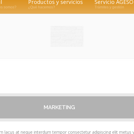
l
Productos y servicios
Servicio AGESO
es somos?
¿Qué hacemos?
Trámites y gestión
MARKETING
um lacus at neque interdum tempor consectetur adipiscing elit metus v