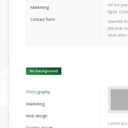
vel leo pla
Marketing
ligula. Cur
Contact form
Glavrida do
placerat c
vitae ante 
No background
Photography
Marketing
Web design
Lorem ipsum
Graphic design