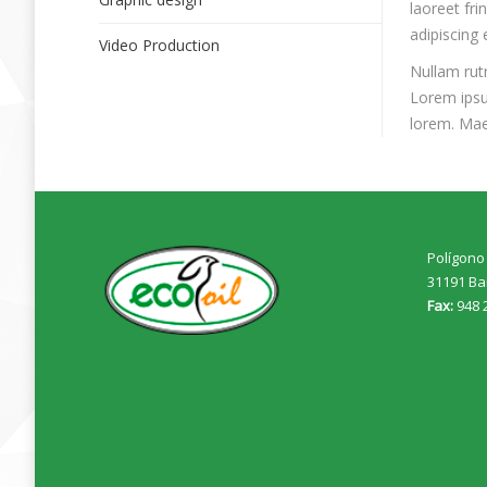
laoreet fr
adipiscing 
Video Production
Nullam rut
Lorem ipsu
lorem. Mae
Polígono 
31191 Ba
Fax:
948 