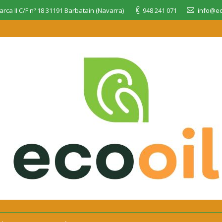
rca II C/F nº 18 31191 Barbatain (Navarra)
948 241 071
info@ec